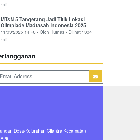
kali
MTsN 5 Tangerang Jadi Titik Lokasi
Olimpiade Madrasah Indonesia 2025
11/09/2025 14:48 - Oleh Humas - Dilihat 1384
kali
erlangganan
dangan Desa/Kelurahan Cijantra Kecamatan
rang