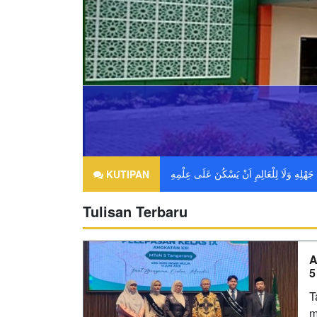
KUTIPAN
Tulisan Terbaru
A
5
T
m