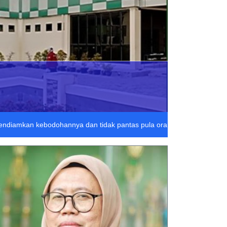
لَا يَتْبَغِ لِلْجَاهِلِ  : "Tidak pantas bagi orang yang bodoh itu mendiamkan kebodohannya dan tidak pantas pula ora