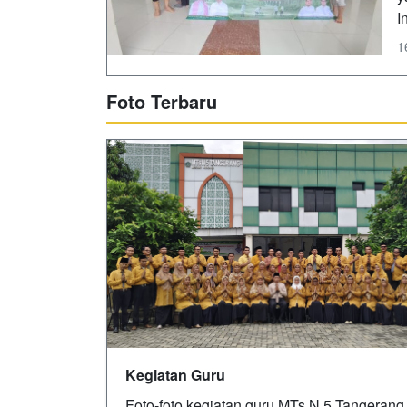
I
1
Foto Terbaru
Kegiatan Guru
Foto-foto kegiatan guru MTs N 5 Tangerang