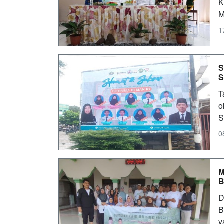
K
M
1
S
S
T
o
S
0
M
B
D
B
y