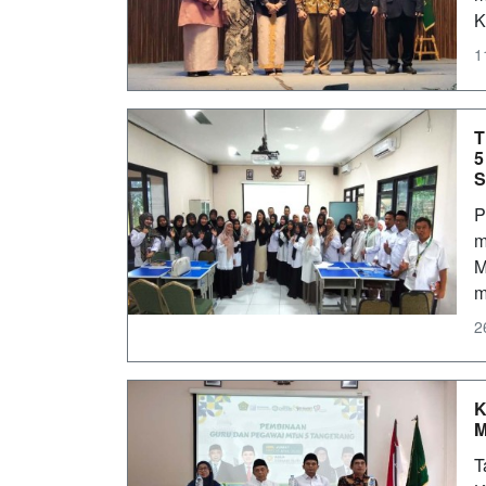
K
1
T
5
S
P
m
M
m
2
K
M
T