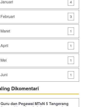
Januari
4
Februari
3
Maret
1
April
1
Mei
1
Juni
1
aling Dikomentari
Guru dan Pegawai MTsN 5 Tangerang