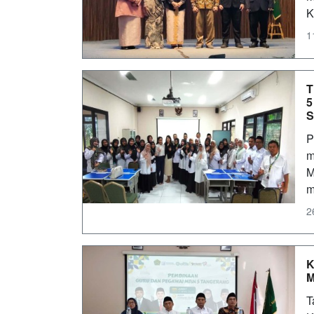
K
1
T
5
S
P
m
M
m
2
K
M
T