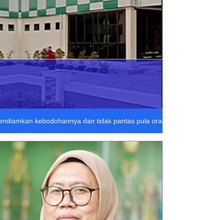
لَا يَتْبَغِ لِلْجَاهِلِ  : "Tidak pantas bagi orang yang bodoh itu mendiamkan kebodohannya dan tidak pantas pula ora