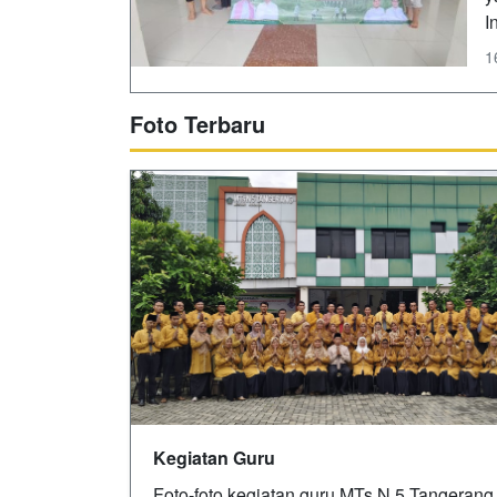
I
1
Foto Terbaru
Kegiatan Guru
Foto-foto kegiatan guru MTs N 5 Tangerang