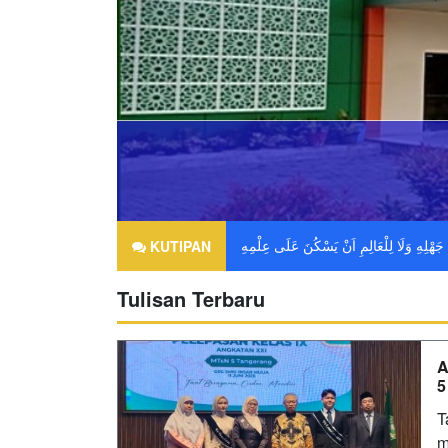
KUTIPAN
Tulisan Terbaru
A
5
T
m