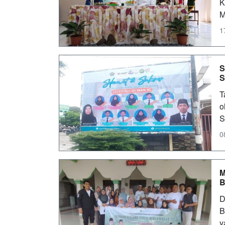
K
M
1
S
S
T
o
S
0
M
B
D
B
y