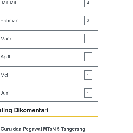
Januari
4
Februari
3
Maret
1
April
1
Mei
1
Juni
1
aling Dikomentari
Guru dan Pegawai MTsN 5 Tangerang