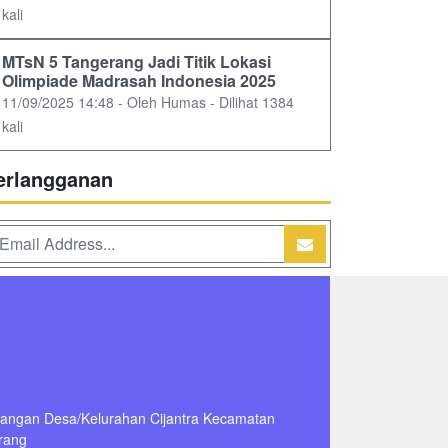
kali
MTsN 5 Tangerang Jadi Titik Lokasi
Olimpiade Madrasah Indonesia 2025
11/09/2025 14:48 - Oleh Humas - Dilihat 1384
kali
erlangganan
dangan Desa/Kelurahan Cijantra Kecamatan
rang