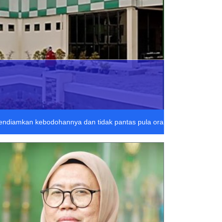
لَا يَتْبَغِ لِلْجَاهِلِ  : "Tidak pantas bagi orang yang bodoh itu mendiamkan kebodohannya dan tidak pantas pula ora