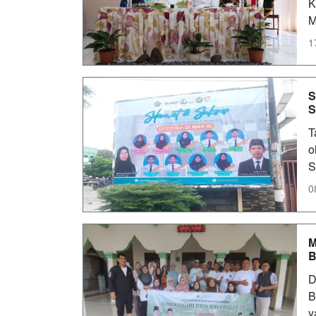
K
M
1
S
S
T
o
S
0
M
B
D
B
y