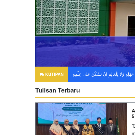
KUTIPAN
Tulisan Terbaru
A
5
T
m