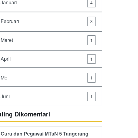
Januari
4
Februari
3
Maret
1
April
1
Mei
1
Juni
1
aling Dikomentari
Guru dan Pegawai MTsN 5 Tangerang