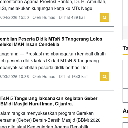
ementerian Agama Provinsi Banten, Dr. H. Amrullah,
.Si, melakukan kunjungan kerja ke MTs Nege
7/04/2026 15:50 - Oleh Humas - Dilihat 439 kali
embilan Peserta Didik MTsN 5 Tangerang Lolos
eleksi MAN Insan Cendekia
T
angerang — Prestasi membanggakan kembali diraih
leh peserta didik kelas IX dari MTsN 5 Tangerang.
ebanyak sembilan peserta didik berhasil lol
8/03/2026 10:36 - Oleh Humas - Dilihat 1643 kali
TsN 5 Tangerang laksanakan kegiatan Geber
BM di Masjid Nurul Iman, Cijantra.
A
alam rangka menyukseskan program Gerakan
ersama (Geber) Bersih-Bersih Masjid (BBM) 2026
ang diinisiasi Kementerian Agama Republik