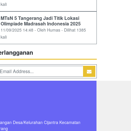
kali
MTsN 5 Tangerang Jadi Titik Lokasi
Olimpiade Madrasah Indonesia 2025
11/09/2025 14:48 - Oleh Humas - Dilihat 1385
kali
erlangganan
dangan Desa/Kelurahan Cijantra Kecamatan
rang