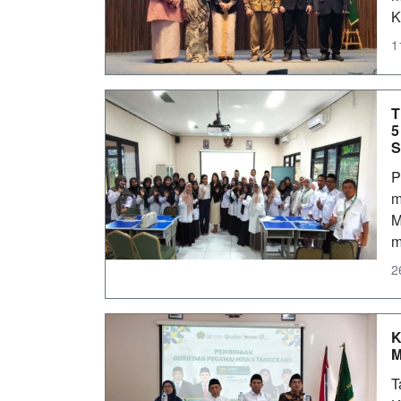
K
1
T
5
S
P
m
M
m
2
K
M
T