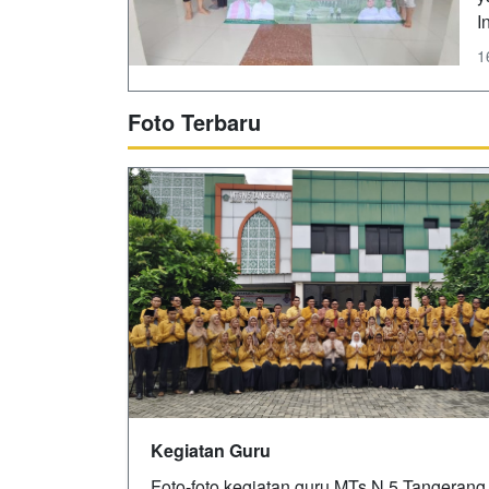
I
1
Foto Terbaru
Kegiatan Guru
Foto-foto kegiatan guru MTs N 5 Tangerang