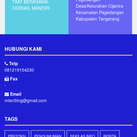
TAAT BERAGAMA,
Desa/Kelurahan Cijantra
CERDAS, MANDIRI
Kecamatan Pagedangan
Kabupaten Tangerang
HUBUNGI KAMI
Telp
081219154230
Fax
-
Email
mtsn5tng@gmail.com
TAGS
PRESTASI
PENGUMUMAN
SEKILAS INFO
BERITA