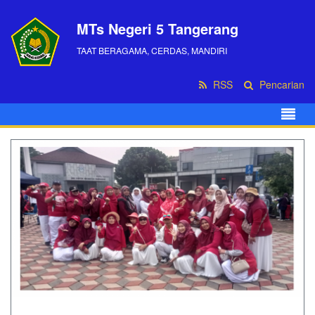
MTs Negeri 5 Tangerang
TAAT BERAGAMA, CERDAS, MANDIRI
RSS
Pencarian