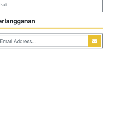
kali
erlangganan