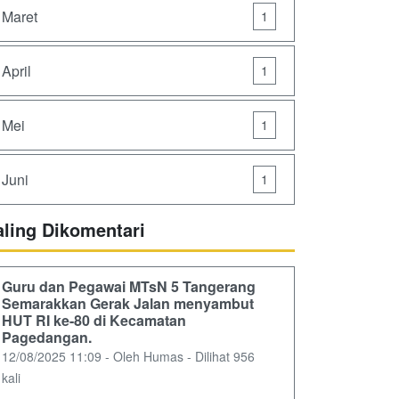
Maret
1
April
1
Mei
1
Juni
1
aling Dikomentari
Guru dan Pegawai MTsN 5 Tangerang
Semarakkan Gerak Jalan menyambut
HUT RI ke-80 di Kecamatan
Pagedangan.
12/08/2025 11:09 - Oleh Humas - Dilihat 956
kali