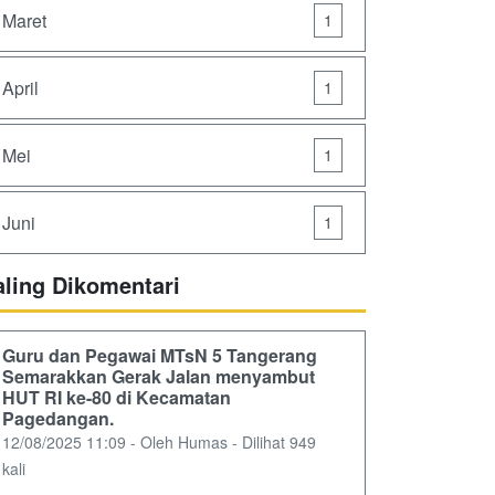
Maret
1
April
1
Mei
1
Juni
1
aling Dikomentari
Guru dan Pegawai MTsN 5 Tangerang
Semarakkan Gerak Jalan menyambut
HUT RI ke-80 di Kecamatan
Pagedangan.
12/08/2025 11:09 - Oleh Humas - Dilihat 949
kali