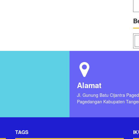
B
Alamat
Jl. Gunung Batu Cijantra Page
Pagedangan Kabupaten Tange
TAGS
IK