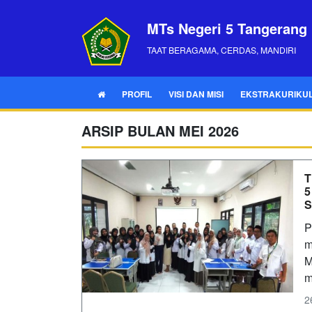
MTs Negeri 5 Tangerang
TAAT BERAGAMA, CERDAS, MANDIRI
PROFIL
VISI DAN MISI
EKSTRAKURIKU
ARSIP BULAN MEI 2026
T
5
S
P
m
M
m
2