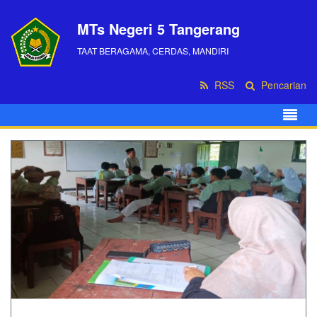
MTs Negeri 5 Tangerang
TAAT BERAGAMA, CERDAS, MANDIRI
RSS
Pencarian