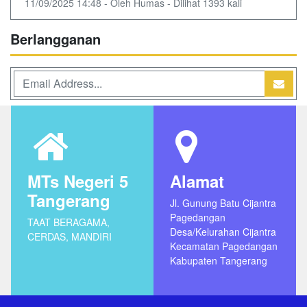
11/09/2025 14:48 - Oleh Humas - Dilihat 1393 kali
Berlangganan
MTs Negeri 5
Alamat
Tangerang
Jl. Gunung Batu Cijantra
Pagedangan
TAAT BERAGAMA,
Desa/Kelurahan Cijantra
CERDAS, MANDIRI
Kecamatan Pagedangan
Kabupaten Tangerang