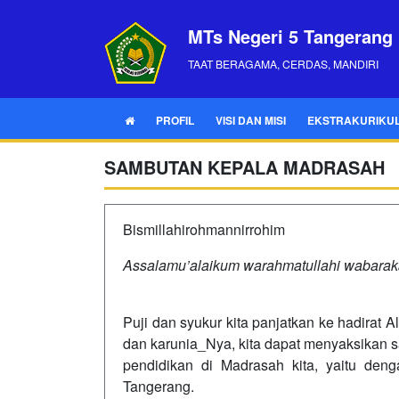
MTs Negeri 5 Tangerang
TAAT BERAGAMA, CERDAS, MANDIRI
PROFIL
VISI DAN MISI
EKSTRAKURIKU
SAMBUTAN KEPALA MADRASAH
Bismillahirohmannirrohim
Assalamu’alaikum warahmatullahi wabarak
Puji dan syukur kita panjatkan ke hadirat
dan karunia_Nya, kita dapat menyaksikan s
pendidikan di Madrasah kita, yaitu den
Tangerang.