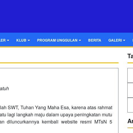
LER
KLUB
PROGRAM UNGGULAN
BERITA
GALERI
T
atuh
 Allah SWT, Tuhan Yang Maha Esa, karena atas rahmat
atu lagi langkah maju dalam upaya peningkatan mutu
A
gan diluncurkannya kembali website resmi MTsN 5