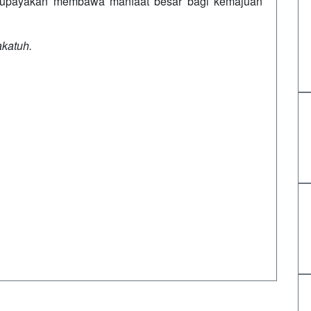
ta upayakan membawa manfaat besar bagi kemajuan
katuh.