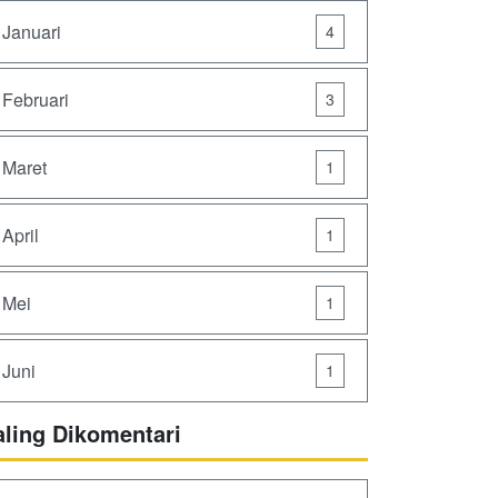
Januari
4
Februari
3
Maret
1
April
1
Mei
1
Juni
1
aling Dikomentari