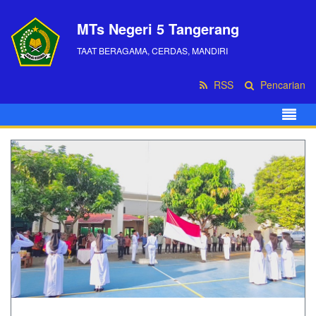
MTs Negeri 5 Tangerang
TAAT BERAGAMA, CERDAS, MANDIRI
RSS
Pencarian