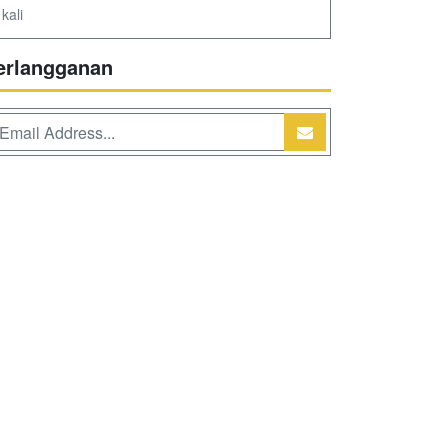
kali
erlangganan