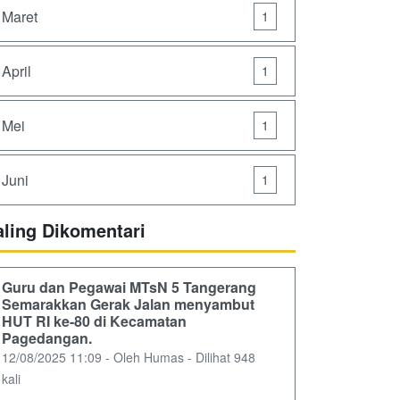
Maret
1
April
1
Mei
1
Juni
1
aling Dikomentari
Guru dan Pegawai MTsN 5 Tangerang
Semarakkan Gerak Jalan menyambut
HUT RI ke-80 di Kecamatan
Pagedangan.
12/08/2025 11:09 - Oleh Humas - Dilihat 948
kali