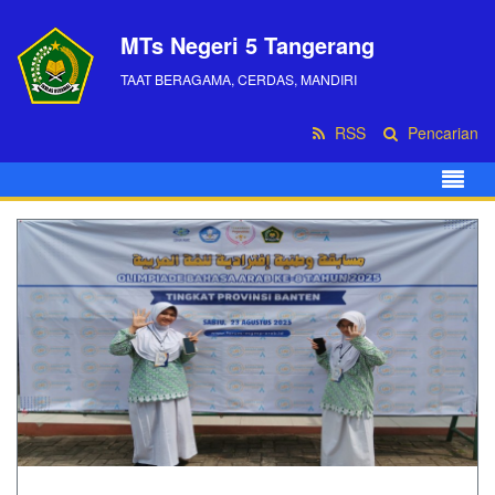
MTs Negeri 5 Tangerang
TAAT BERAGAMA, CERDAS, MANDIRI
RSS
Pencarian