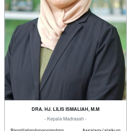
DRA. HJ. LILIS ISMALIAH, M.M
- Kepala Madrasah -
Bismillahirohmannirrohim Assalamu’alaikum