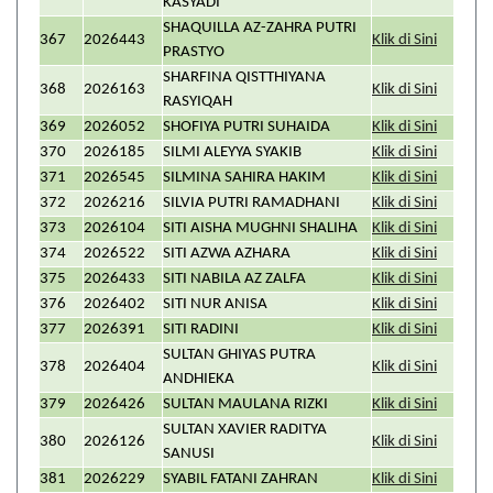
KASYADI
SHAQUILLA AZ-ZAHRA PUTRI
367
2026443
Klik di Sini
PRASTYO
SHARFINA QISTTHIYANA
368
2026163
Klik di Sini
RASYIQAH
369
2026052
SHOFIYA PUTRI SUHAIDA
Klik di Sini
370
2026185
SILMI ALEYYA SYAKIB
Klik di Sini
371
2026545
SILMINA SAHIRA HAKIM
Klik di Sini
372
2026216
SILVIA PUTRI RAMADHANI
Klik di Sini
373
2026104
SITI AISHA MUGHNI SHALIHA
Klik di Sini
374
2026522
SITI AZWA AZHARA
Klik di Sini
375
2026433
SITI NABILA AZ ZALFA
Klik di Sini
376
2026402
SITI NUR ANISA
Klik di Sini
377
2026391
SITI RADINI
Klik di Sini
SULTAN GHIYAS PUTRA
378
2026404
Klik di Sini
ANDHIEKA
379
2026426
SULTAN MAULANA RIZKI
Klik di Sini
SULTAN XAVIER RADITYA
380
2026126
Klik di Sini
SANUSI
381
2026229
SYABIL FATANI ZAHRAN
Klik di Sini