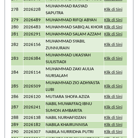
MUHAMMAD RASYAD
278
2026228
Klik di Sini
SAPUTRA
279
2026489
MUHAMMAD RIFQI ABYAN
Klik di Sini
280
2026483
MUHAMMAD SABIQ AL KHOIR
Klik di Sini
281
2026291
MUHAMMAD SALAM AZZAM
Klik di Sini
MUHAMMAD SYABIL
282
2026156
Klik di Sini
ZUNNURAIN
MUHAMMAD UKASYAH
283
2026384
Klik di Sini
SULISTIADI
MUHAMMAD ZAKI AULIA
284
2026114
Klik di Sini
NURSALAM
MUHAMMAD ZIO ADHYASTA
285
2026509
Klik di Sini
LUBI
286
2026120
MUTIARA SHOFA AZIZA
Klik di Sini
NABIL MUWAFFAQ IBNU
287
2026241
Klik di Sini
SUMON AMBARITA
288
2026138
NABIL NURHAFIDZAN
Klik di Sini
289
2026182
NABILA KHAIRUNNISA
Klik di Sini
290
2026307
NABILA NURRIDHA PUTRI
Klik di Sini