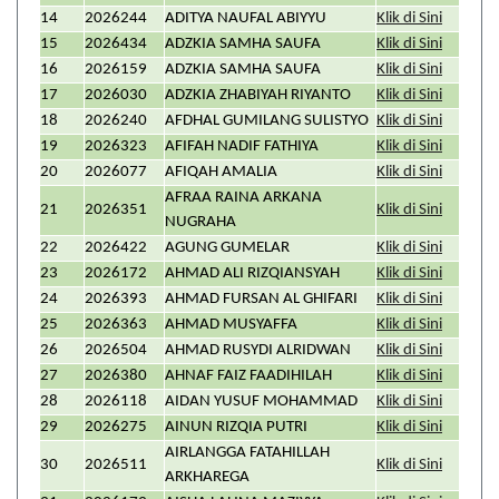
14
2026244
ADITYA NAUFAL ABIYYU
Klik di Sini
15
2026434
ADZKIA SAMHA SAUFA
Klik di Sini
16
2026159
ADZKIA SAMHA SAUFA
Klik di Sini
17
2026030
ADZKIA ZHABIYAH RIYANTO
Klik di Sini
18
2026240
AFDHAL GUMILANG SULISTYO
Klik di Sini
19
2026323
AFIFAH NADIF FATHIYA
Klik di Sini
20
2026077
AFIQAH AMALIA
Klik di Sini
AFRAA RAINA ARKANA
21
2026351
Klik di Sini
NUGRAHA
22
2026422
AGUNG GUMELAR
Klik di Sini
23
2026172
AHMAD ALI RIZQIANSYAH
Klik di Sini
24
2026393
AHMAD FURSAN AL GHIFARI
Klik di Sini
25
2026363
AHMAD MUSYAFFA
Klik di Sini
26
2026504
AHMAD RUSYDI ALRIDWAN
Klik di Sini
27
2026380
AHNAF FAIZ FAADIHILAH
Klik di Sini
28
2026118
AIDAN YUSUF MOHAMMAD
Klik di Sini
29
2026275
AINUN RIZQIA PUTRI
Klik di Sini
AIRLANGGA FATAHILLAH
30
2026511
Klik di Sini
ARKHAREGA