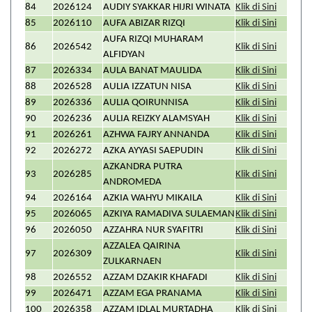
84
2026124
AUDIY SYAKKAR HIJRI WINATA
Klik di Sini
85
2026110
AUFA ABIZAR RIZQI
Klik di Sini
AUFA RIZQI MUHARAM
86
2026542
Klik di Sini
ALFIDYAN
87
2026334
AULA BANAT MAULIDA
Klik di Sini
88
2026528
AULIA IZZATUN NISA
Klik di Sini
89
2026336
AULIA QOIRUNNISA
Klik di Sini
90
2026236
AULIA REIZKY ALAMSYAH
Klik di Sini
91
2026261
AZHWA FAJRY ANNANDA
Klik di Sini
92
2026272
AZKA AYYASI SAEPUDIN
Klik di Sini
AZKANDRA PUTRA
93
2026285
Klik di Sini
ANDROMEDA
94
2026164
AZKIA WAHYU MIKAILA
Klik di Sini
95
2026065
AZKIYA RAMADIVA SULAEMAN
Klik di Sini
96
2026050
AZZAHRA NUR SYAFITRI
Klik di Sini
AZZALEA QAIRINA
97
2026309
Klik di Sini
ZULKARNAEN
98
2026552
AZZAM DZAKIR KHAFADI
Klik di Sini
99
2026471
AZZAM EGA PRANAMA
Klik di Sini
100
2026358
AZZAM IDLAL MURTADHA
Klik di Sini