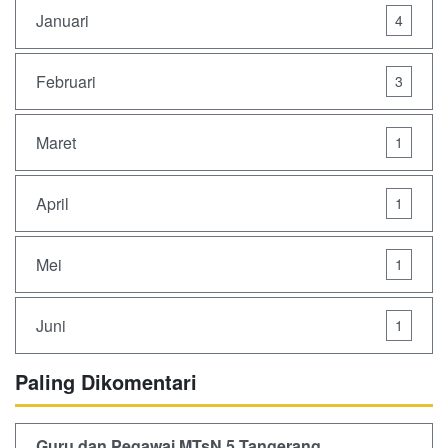
Januari
4
Februari
3
Maret
1
April
1
Mei
1
Juni
1
Paling Dikomentari
Guru dan Pegawai MTsN 5 Tangerang