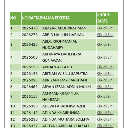
UNDUH
NO
NO DAFTAR
NAMA PESERTA
KARTU
1
2026478
ABAZAR ABDURRAHMAN
Klik di Sini
2
2026273
ABBID NAILUN NABHAN
Klik di Sini
ABDURROHMAN AL
3
2026425
Klik di Sini
HUDAHAIFY
ABHINAYA DANENDRA
4
2026503
Klik di Sini
GUNAWAN
5
2026153
ABIDAN AL FATIH
Klik di Sini
6
2026196
ABITIAN WISNU SAPUTRA
Klik di Sini
7
2026025
ABRIZAM EMYR ARGHANI
Klik di Sini
8
2026462
ABYAN IZZAN ADDIN MULKI
Klik di Sini
ACHMAD RIFQY NUR
9
2026155
Klik di Sini
HAMIZAN
10
2026333
ADEVA FARANNISA AZNI
Klik di Sini
11
2026112
ADINDA KHAIRUNISA
Klik di Sini
12
2026238
ADINDA MUTIARA SOLEHA
Klik di Sini
13
2026327
ADITYA HABIBI AL GHAZALI
Klik di Sini