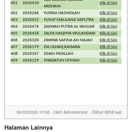
401
2026410
Klik di Sini
ARDHANI
402
2026266
YUDIKA HASIHOLAN
Klik di Sini
403
2026415
YUSUF MAULANA SAPUTRA
Klik di Sini
404
2026476
ZAKWAN PUTRA AL YANUAR
Klik di Sini
405
2026456
ZALFA NAQIYYA WULANDARI
Klik di Sini
406
2026320
ZAWWA SAFINA AN NAJAH
Klik di Sini
407
2026179
ZIA ULHAQ KAISARA
Klik di Sini
408
2026347
ZIHAN FADILLAH
Klik di Sini
409
2026129
ZIYADATUN NI'MAH
Klik di Sini
06/03/2026 10:08 - Oleh Administrator - Dilihat 8858 kali
Halaman Lainnya