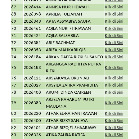
66
2026495
ANNISA HASNA NABILA
Klik di Sini
67
2026414
ANNISA NUR HIDAYAH
Klik di Sini
68
2026398
APRILIA TULJANAH
Klik di Sini
69
2026343
APTA ASSYABIYA SAUFA
Klik di Sini
70
2026461
AQILA NURI FITRIAWAN
Klik di Sini
71
2026424
AQILA SALSABILA
Klik di Sini
72
2026381
ARIF RACHMAT
Klik di Sini
73
2026353
ARIZA MALIKABILQIS
Klik di Sini
74
2026184
ARKAN DAFFA RIZKI SUSANTO
Klik di Sini
ARLANGGA RADHITYA PUTRA
75
2026183
Klik di Sini
RIFKI
76
2026121
ARSYAKAYLA ORLIN ALI
Klik di Sini
77
2026027
ARSYILA ZAHRA PRAMIDITA
Klik di Sini
78
2026408
ARUMI DINDA QAIREEN
Klik di Sini
ARZELA KAHARUM PUTRI
79
2026383
Klik di Sini
MAULANA
80
2026220
ATHAR EL-RAIHAN IRAWAN
Klik di Sini
81
2026400
ATHAR RIZKY SANJAYA
Klik di Sini
82
2026101
ATHAR RIZQ EL SHAARAWY
Klik di Sini
83
2026328
ATIKA ZAHRA RATIFA
Klik di Sini