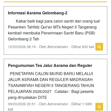
Informasi Asrama Gelombang-2
Kabar baik bagi para calon santri dan orang tua!
Pesantren Tahfidz Qur'an MTs Negeri 5 Tangerang
kembali membuka Penerimaan Santri Baru (PSB)
Gelombang 2 Tah
12/03/2026 08:19 - Oleh Administrator - Dilihat 830 kali
Pengumuman Tes Jalur Asrama dan Reguler
PENETAPAN CALON MURID BARU MELALUI
JALUR ASRAMA DAN REGULER MADRASAH
TSANAWIYAH NEGERI 5 TANGERANG TAHUN
PELAJARAN 2026/2027 Catatan : Bagi peserta
yang dinyatakan DITE
09/03/2026 20:51 - Oleh Administrator - Dilihat 11689
kali