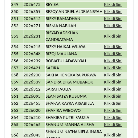
349
2026472
REYISA
Klik di Sini
350
2026359
REZQY ANDRIEL ALDRIANSYAH
Klik di Sini
351
2026512
RIFKY RAMADHAN
Klik di Sini
352
2026271
RISMA NABILAH
Klik di Sini
RISYAD ADSKHAN
353
2026231
Klik di Sini
CANDRATAMA
354
2026215
RIZKY HAIKAL WIJAYA
Klik di Sini
355
2026348
RIZQI MAULANA
Klik di Sini
356
2026239
ROBIATUL ADAWIYAH
Klik di Sini
357
2026421
SAFIRA
Klik di Sini
358
2026200
SAKHA HENGKARA PURWA
Klik di Sini
359
2026539
SANDRA DIKA MUBAROK
Klik di Sini
360
2026312
SARAH AULIA
Klik di Sini
361
2026095
SEAN SATYA KUSUMA
Klik di Sini
362
2026455
SHAFAA KAYRA AISABILLA
Klik di Sini
363
2026020
SHAFIRA WIBOWO
Klik di Sini
364
2026210
SHAKIRA PUTRI FAUZIA
Klik di Sini
365
2026465
SHANUM MANHA ALISHA
Klik di Sini
SHANUM NATHANIELA INARA
366
2026043
Klik di Sini