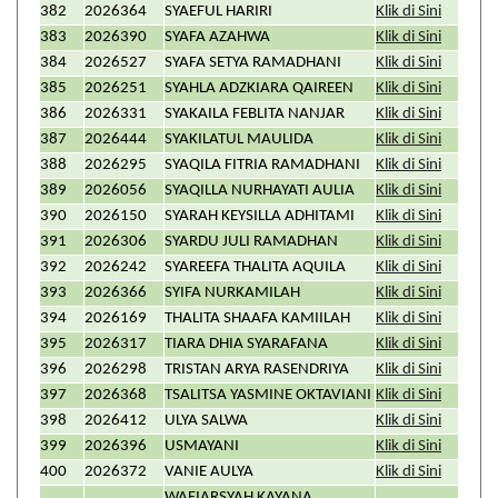
382
2026364
SYAEFUL HARIRI
Klik di Sini
383
2026390
SYAFA AZAHWA
Klik di Sini
384
2026527
SYAFA SETYA RAMADHANI
Klik di Sini
385
2026251
SYAHLA ADZKIARA QAIREEN
Klik di Sini
386
2026331
SYAKAILA FEBLITA NANJAR
Klik di Sini
387
2026444
SYAKILATUL MAULIDA
Klik di Sini
388
2026295
SYAQILA FITRIA RAMADHANI
Klik di Sini
389
2026056
SYAQILLA NURHAYATI AULIA
Klik di Sini
390
2026150
SYARAH KEYSILLA ADHITAMI
Klik di Sini
391
2026306
SYARDU JULI RAMADHAN
Klik di Sini
392
2026242
SYAREEFA THALITA AQUILA
Klik di Sini
393
2026366
SYIFA NURKAMILAH
Klik di Sini
394
2026169
THALITA SHAAFA KAMIILAH
Klik di Sini
395
2026317
TIARA DHIA SYARAFANA
Klik di Sini
396
2026298
TRISTAN ARYA RASENDRIYA
Klik di Sini
397
2026368
TSALITSA YASMINE OKTAVIANI
Klik di Sini
398
2026412
ULYA SALWA
Klik di Sini
399
2026396
USMAYANI
Klik di Sini
400
2026372
VANIE AULYA
Klik di Sini
WAFIARSYAH KAYANA