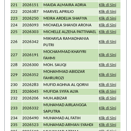
221
2026151
MAIDA ALMAIRA ADRIA
Klik di Sini
222
2026387
MARVEL APRILIO
Klik di Sini
223
2026250
MEIRA ARDELIA SHAFIYA
Klik di Sini
224
2026093
MICHAELA SHANDI ARONA
Klik di Sini
225
2026303
MICHELLE ALZENA PATTIWAEL
Klik di Sini
MIKHAYLA RAMADHANIA
226
2026342
Klik di Sini
PUTRI
MOCHAMMAD KHAYYRI
227
2026191
Klik di Sini
FAHMI
228
2026300
MOH. SAUQI
Klik di Sini
MOHAMMAD ABIDZAR
229
2026352
Klik di Sini
FAHRUROZI
230
2026283
MUFID AGHNA AL QORNI
Klik di Sini
231
2026045
MUFIDA SYIFA ALYA
Klik di Sini
232
2026206
MUH.ABIZAR
Klik di Sini
MUHAMAD AIRLANGGA
233
2026332
Klik di Sini
SAPUTRA
234
2026490
MUHAMAD AL FATIH
Klik di Sini
235
2026523
MUHAMAD ARMAN SYAHDI
Klik di Sini