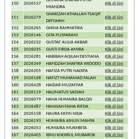
GESYANA SHAHIA PUTRI
150
2026537
Klik di Sini
MIANDRA
GHARIZAH ATHALLAH TSAQIF
151
2026279
Klik di Sini
DEFGHAN
152
2026265
GHINA RAHMATIKA
Klik di Sini
153
2026146
GITA PUSPARANI
Klik di Sini
154
2026232
GUSTAF AULIA AKBAR
Klik di Sini
155
2026035
GUSTI FIRDA AMIRA
Klik di Sini
156
2026281
HABIBAH AQILAH DESTIANA
Klik di Sini
157
2026349
HAFIDZAH SHAFIRA WIDODO
Klik di Sini
158
2026205
HAFIZA PUTRI NADIFA
Klik di Sini
159
2026168
HAFIZT MUHAMAD FALAH
Klik di Sini
160
2026428
HAIDAR MUZAFFAR
Klik di Sini
161
2026119
HALIMATUS SADIAH
Klik di Sini
162
2026079
HANA HUMAIRA BALQIS
Klik di Sini
163
2026487
HANISAH FAIHA RIFDA
Klik di Sini
164
2026158
HAURA FATIN NIDA
Klik di Sini
165
2026193
HUMAIRA AINUN MAHYA
Klik di Sini
166
2026053
HUMAIRA MUKHBITA
Klik di Sini
167
2026405
IBNU KHOIRUL MUBAROK
Klik di Sini