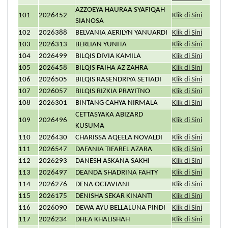
AZZOEYA HAURAA SYAFIQAH
101
2026452
Klik di Sini
SIANOSA
102
2026388
BELVANIA AERILYN YANUARDI
Klik di Sini
103
2026313
BERLIAN YUNITA
Klik di Sini
104
2026499
BILQIS DIVIA KAMILA
Klik di Sini
105
2026458
BILQIS FAIHA AZ ZAHRA
Klik di Sini
106
2026505
BILQIS RASENDRIYA SETIADI
Klik di Sini
107
2026057
BILQIS RIZKIA PRAYITNO
Klik di Sini
108
2026301
BINTANG CAHYA NIRMALA
Klik di Sini
CETTASYAKA ABIZARD
109
2026496
Klik di Sini
KUSUMA
110
2026430
CHARISSA AQEELA NOVALDI
Klik di Sini
111
2026547
DAFANIA TIFAREL AZARA
Klik di Sini
112
2026293
DANESH ASKANA SAKHI
Klik di Sini
113
2026497
DEANDA SHADRINA FAHTY
Klik di Sini
114
2026276
DENA OCTAVIANI
Klik di Sini
115
2026175
DENISHA SEKAR KINANTI
Klik di Sini
116
2026090
DEWA AYU BELLALUNA PINDI
Klik di Sini
117
2026234
DHEA KHALISHAH
Klik di Sini