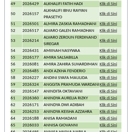
49
2026429
ALKHALIFI FATIH HADI
Klik di Sini
ALKHALIFI IBNU RAYYAN
50
2026157
Klik di Sini
PRASETYO
51
2026501
ALMIRA ZASKIA RAMADHANI
Klik di Sini
52
2026517
ALVARO GALEN RAMADHAN
Klik di Sini
ALVARO ZEROUN FERDINAND
53
2026214
Klik di Sini
SIREGAR
54
2026431
AMIINAH NASYWAA
Klik di Sini
55
2026177
AMIRA SALSABILLA
Klik di Sini
56
2026081
AMIRA ZAHIRA SUHARDIMAN
Klik di Sini
57
2026485
ANDI AZKHA FENDERIO
Klik di Sini
58
2026227
ANDINI SYAFA MAULIDA
Klik di Sini
59
2026324
ANGGITA PRAMUDA WARDANI
Klik di Sini
60
2026147
ANINDITA OKTAVIANI
Klik di Sini
61
2026360
ANINDYA AURELIA RIZKY
Klik di Sini
62
2026171
ANINDYA DWI ADIBAH
Klik di Sini
63
2026253
ANINDYA KEISHA AZZAHRA
Klik di Sini
64
2026188
ANISA RAMADANI
Klik di Sini
65
2026033
ANNISA GIOVANNI
Klik di Sini