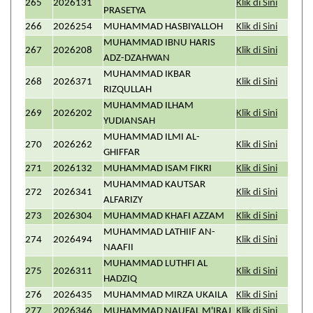
265
2026131
Klik di Sini
PRASETYA
266
2026254
MUHAMMAD HASBIYALLOH
Klik di Sini
MUHAMMAD IBNU HARIS
267
2026208
Klik di Sini
ADZ-DZAHWAN
MUHAMMAD IKBAR
268
2026371
Klik di Sini
RIZQULLAH
MUHAMMAD ILHAM
269
2026202
Klik di Sini
YUDIANSAH
MUHAMMAD ILMI AL-
270
2026262
Klik di Sini
GHIFFAR
271
2026132
MUHAMMAD ISAM FIKRI
Klik di Sini
MUHAMMAD KAUTSAR
272
2026341
Klik di Sini
ALFARIZY
273
2026304
MUHAMMAD KHAFI AZZAM
Klik di Sini
MUHAMMAD LATHIIF AN-
274
2026494
Klik di Sini
NAAFII
MUHAMMAD LUTHFI AL
275
2026311
Klik di Sini
HADZIQ
276
2026435
MUHAMMAD MIRZA UKAILA
Klik di Sini
277
2026346
MUHAMMAD NAUFAL M'IRAJ
Klik di Sini