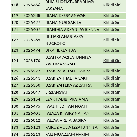
DHIA SHOFIATURRADHWA
118
2026466
Klik di Sini
LAKSANA
119
2026288
DIANA DESSY ANWAR
Klik di Sini
120
2026427
DIANA NUR SABILA
Klik di Sini
121
2026407
DIANDRA ADZANI AVICENNA
Klik di Sini
DILDARI ANASTASYA
122
2026269
Klik di Sini
NUGROHO
123
2026474
DIRA HERLANDA
Klik di Sini
DZAFIRA AQILATUNNISA
124
2026170
Klik di Sini
RACHMANSYAH
125
2026377
DZAKIRA AFTANI HAKIM
Klik di Sini
126
2026541
DZAKIYA THALITA SAKHI
Klik di Sini
127
2026350
DZAKIYAH EKA AZ ZAHRA
Klik di Sini
128
2026047
ERZIANSYAH
Klik di Sini
129
2026154
EZAR HABIBI PRATAMA
Klik di Sini
130
2026475
FAALIH EDIHAN NOAH
Klik di Sini
131
2026401
FAEYZA KHAIRY NAFIAN
Klik di Sini
132
2026012
FAEZYA ARETA BASIRA
Klik di Sini
133
2026123
FAIRUZ AULIA IZZATUNNISA
Klik di Sini
134
2026213
FAIZ MUAZZAM HAKIM
Klik di Sini