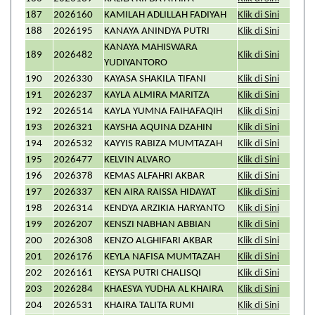
187
2026160
KAMILAH ADLILLAH FADIYAH
Klik di Sini
188
2026195
KANAYA ANINDYA PUTRI
Klik di Sini
KANAYA MAHISWARA
189
2026482
Klik di Sini
YUDIYANTORO
190
2026330
KAYASA SHAKILA TIFANI
Klik di Sini
191
2026237
KAYLA ALMIRA MARITZA
Klik di Sini
192
2026514
KAYLA YUMNA FAIHAFAQIH
Klik di Sini
193
2026321
KAYSHA AQUINA DZAHIN
Klik di Sini
194
2026532
KAYYIS RABIZA MUMTAZAH
Klik di Sini
195
2026477
KELVIN ALVARO
Klik di Sini
196
2026378
KEMAS ALFAHRI AKBAR
Klik di Sini
197
2026337
KEN AIRA RAISSA HIDAYAT
Klik di Sini
198
2026314
KENDYA ARZIKIA HARYANTO
Klik di Sini
199
2026207
KENSZI NABHAN ABBIAN
Klik di Sini
200
2026308
KENZO ALGHIFARI AKBAR
Klik di Sini
201
2026176
KEYLA NAFISA MUMTAZAH
Klik di Sini
202
2026161
KEYSA PUTRI CHALISQI
Klik di Sini
203
2026284
KHAESYA YUDHA AL KHAIRA
Klik di Sini
204
2026531
KHAIRA TALITA RUMI
Klik di Sini