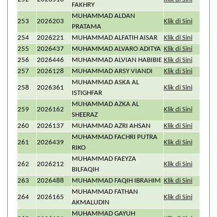
FAKHRY
MUHAMMAD ALDAN
253
2026203
Klik di Sini
PRATAMA
254
2026221
MUHAMMAD ALFATIH AISAR
Klik di Sini
255
2026437
MUHAMMAD ALVARO ADITYA
Klik di Sini
256
2026446
MUHAMMAD ALVIAN HABIBIE
Klik di Sini
257
2026128
MUHAMMAD ARSY VIANDI
Klik di Sini
MUHAMMAD ASKA AL
258
2026361
Klik di Sini
ISTIGHFAR
MUHAMMAD AZKA AL
259
2026162
Klik di Sini
SHEERAZ
260
2026137
MUHAMMAD AZRI AHSAN
Klik di Sini
MUHAMMAD FACHRI PUTRA
261
2026439
Klik di Sini
RIKO
MUHAMMAD FAEYZA
262
2026212
Klik di Sini
BILFAQIH
263
2026488
MUHAMMAD FAQIH IBRAHIM
Klik di Sini
MUHAMMAD FATHAN
264
2026165
Klik di Sini
AKMALUDIN
MUHAMMAD GAYUH