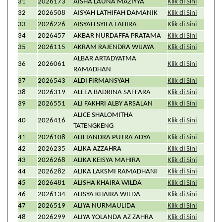
31
2026173
AISHA LAUNA MAZIYYA
Klik di Sini
32
2026508
AISYAH LATHIFAH DAMANIK
Klik di Sini
33
2026226
AISYAH SYIFA FAHIRA
Klik di Sini
34
2026457
AKBAR NURDAFFA PRATAMA
Klik di Sini
35
2026115
AKRAM RAJENDRA WIJAYA
Klik di Sini
ALBAR ARTADYATMA
36
2026061
Klik di Sini
RAMADHAN
37
2026543
ALDI FIRMANSYAH
Klik di Sini
38
2026319
ALEEA BADRINA SAFFARA
Klik di Sini
39
2026551
ALI FAKHRI ALBY ARSALAN
Klik di Sini
ALICE SHALOMITHA
40
2026416
Klik di Sini
TATENGKENG
41
2026108
ALIFIANDRA PUTRA ADYA
Klik di Sini
42
2026235
ALIKA AZZAHRA
Klik di Sini
43
2026268
ALIKA KEISYA MAHIRA
Klik di Sini
44
2026282
ALIKA LAKSMI RAMADHANI
Klik di Sini
45
2026481
ALISHA KHAIRA WILDA
Klik di Sini
46
2026134
ALISYA KHAIRA WILDA
Klik di Sini
47
2026519
ALIYA NURMAULIDA
Klik di Sini
48
2026299
ALIYA YOLANDA AZ ZAHRA
Klik di Sini