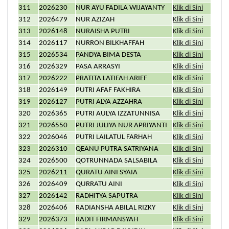
311
2026230
NUR AYU FADILA WIJAYANTY
Klik di Sini
312
2026479
NUR AZIZAH
Klik di Sini
313
2026148
NURAISHA PUTRI
Klik di Sini
314
2026117
NURRON BILKHAFFAH
Klik di Sini
315
2026534
PANDYA BIMA DESTA
Klik di Sini
316
2026329
PASA ARRASYI
Klik di Sini
317
2026222
PRATITA LATIFAH ARIEF
Klik di Sini
318
2026149
PUTRI AFAF FAKHIRA
Klik di Sini
319
2026127
PUTRI ALYA AZZAHRA
Klik di Sini
320
2026365
PUTRI AULYA IZZATUNNISA
Klik di Sini
321
2026550
PUTRI JULIYA NUR APRIYANTI
Klik di Sini
322
2026046
PUTRI LAILATUL FARHAH
Klik di Sini
323
2026310
QEANU PUTRA SATRIYANA
Klik di Sini
324
2026500
QOTRUNNADA SALSABILA
Klik di Sini
325
2026211
QURATU AINI SYAIA
Klik di Sini
326
2026409
QURRATU AINI
Klik di Sini
327
2026142
RADHITYA SAPUTRA
Klik di Sini
328
2026406
RADIANSHA ABILAL RIZKY
Klik di Sini
329
2026373
RADIT FIRMANSYAH
Klik di Sini