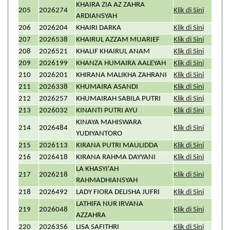
KHAIRA ZIA AZ ZAHRA
205
2026274
Klik di Sini
ARDIANSYAH
206
2026204
KHAIRI DARKA
Klik di Sini
207
2026538
KHAIRUL AZZAM MUARIEF
Klik di Sini
208
2026521
KHALIF KHAIRUL ANAM
Klik di Sini
209
2026199
KHANZA HUMAIRA AALEYAH
Klik di Sini
210
2026201
KHIRANA MALIKHA ZAHRANI
Klik di Sini
211
2026338
KHUMAIRA ASANDI
Klik di Sini
212
2026257
KHUMAIRAH SABILA PUTRI
Klik di Sini
213
2026032
KINANTI PUTRI AYU
Klik di Sini
KINAYA MAHISWARA
214
2026484
Klik di Sini
YUDIYANTORO
215
2026113
KIRANA PUTRI MAULIDDA
Klik di Sini
216
2026418
KIRANA RAHMA DAYYANI
Klik di Sini
LA KHASYI'AH
217
2026218
Klik di Sini
RAHMADHIANSYAH
218
2026492
LADY FIORA DELISHA JUFRI
Klik di Sini
LATHIFA NUR IRVANA
219
2026048
Klik di Sini
AZZAHRA
220
2026356
LISA SAFITHRI
Klik di Sini