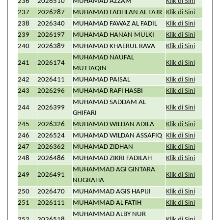
236
2026510
MUHAMAD AZZAM
Klik di Sini
237
2026287
MUHAMAD FADHLAN AL FAJR
Klik di Sini
238
2026340
MUHAMAD FAWAZ AL FADIL
Klik di Sini
239
2026197
MUHAMAD HANAN MULKI
Klik di Sini
240
2026389
MUHAMAD KHAERUL RAVA
Klik di Sini
MUHAMAD NAUFAL
241
2026174
Klik di Sini
MUTTAQIN
242
2026411
MUHAMAD PAISAL
Klik di Sini
243
2026296
MUHAMAD RAFI HASBI
Klik di Sini
MUHAMAD SADDAM AL
244
2026399
Klik di Sini
GHIFARI
245
2026326
MUHAMAD WILDAN ADILA
Klik di Sini
246
2026524
MUHAMAD WILDAN ASSAFIQ
Klik di Sini
247
2026362
MUHAMAD ZIDHAN
Klik di Sini
248
2026486
MUHAMAD ZIKRI FADILAH
Klik di Sini
MUHAMMAD AGI GINTARA
249
2026491
Klik di Sini
NUGRAHA
250
2026470
MUHAMMAD AGIS HAPIJI
Klik di Sini
251
2026111
MUHAMMAD AL FATIH
Klik di Sini
MUHAMMAD ALBY NUR
252
2026518
Klik di Sini