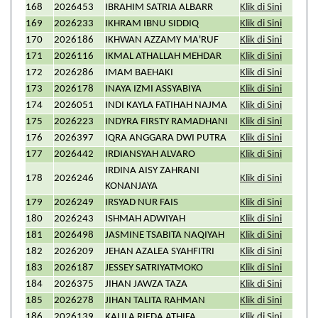
168
2026453
IBRAHIM SATRIA ALBARR
Klik di Sini
169
2026233
IKHRAM IBNU SIDDIQ
Klik di Sini
170
2026186
IKHWAN AZZAMY MA'RUF
Klik di Sini
171
2026116
IKMAL ATHALLAH MEHDAR
Klik di Sini
172
2026286
IMAM BAEHAKI
Klik di Sini
173
2026178
INAYA IZMI ASSYABIYA
Klik di Sini
174
2026051
INDI KAYLA FATIHAH NAJMA
Klik di Sini
175
2026223
INDYRA FIRSTY RAMADHANI
Klik di Sini
176
2026397
IQRA ANGGARA DWI PUTRA
Klik di Sini
177
2026442
IRDIANSYAH ALVARO
Klik di Sini
IRDINA AISY ZAHRANI
178
2026246
Klik di Sini
KONANJAYA
179
2026249
IRSYAD NUR FAIS
Klik di Sini
180
2026243
ISHMAH ADWIYAH
Klik di Sini
181
2026498
JASMINE TSABITA NAQIYAH
Klik di Sini
182
2026209
JEHAN AZALEA SYAHFITRI
Klik di Sini
183
2026187
JESSEY SATRIYATMOKO
Klik di Sini
184
2026375
JIHAN JAWZA TAZA
Klik di Sini
185
2026278
JIHAN TALITA RAHMAN
Klik di Sini
186
2026139
KALILA RIFDA ATHIFA
Klik di Sini