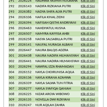
291
2026224
NADHIRA YASMIN NUGRAHA
Klik di Sini
292
2026143
NADIFA RIZKIANA PUTRI
Klik di Sini
293
2026382
NADYA SHIFA ALYA PUTRI
Klik di Sini
294
2026106
NAFILA KINAL ZIDNI
Klik di Sini
295
2026394
NAFISAH QISTHI ANDRIYANI
Klik di Sini
296
2026463
NAHDIYATUL HUSNA
Klik di Sini
297
2026507
NAMYRA KAYYISA AHBI
Klik di Sini
298
2026258
NASYA SALSABILLA PUTRI
Klik di Sini
299
2026141
NAUFAL NURAGA ALBANI
Klik di Sini
300
2026447
NAURA BALQIS ADZRA
Klik di Sini
301
2026438
NAURA NADIFA HILMANSYAH
Klik di Sini
302
2026441
NAURA NADIRA HILMANSYAH
Klik di Sini
303
2026294
NAWFAL IZZA RHAMADAN
Klik di Sini
304
2026152
NAYLA CHOIRUNISA AQILA
Klik di Sini
305
2026136
NAYLA KIRANA AZAHWA
Klik di Sini
306
2026339
NAYLA SALWA TUN FITRIA
Klik di Sini
307
2026277
NAYLA SYAFIQA QANIAH
Klik di Sini
308
2026225
NIZAR ARGYA WIBOWO
Klik di Sini
309
2026135
NOVELLA DWI RIZKYANI
Klik di Sini
310
2026247
NUR AQILAH ZAHRA
Klik di Sini