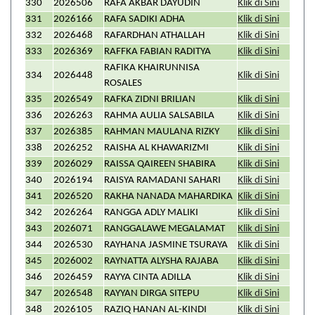
330
2026506
RAFA AKBAR DAYUDIN
Klik di Sini
331
2026166
RAFA SADIKI ADHA
Klik di Sini
332
2026468
RAFARDHAN ATHALLAH
Klik di Sini
333
2026369
RAFFKA FABIAN RADITYA
Klik di Sini
RAFIKA KHAIRUNNISA
334
2026448
Klik di Sini
ROSALES
335
2026549
RAFKA ZIDNI BRILIAN
Klik di Sini
336
2026263
RAHMA AULIA SALSABILA
Klik di Sini
337
2026385
RAHMAN MAULANA RIZKY
Klik di Sini
338
2026252
RAISHA AL KHAWARIZMI
Klik di Sini
339
2026029
RAISSA QAIREEN SHABIRA
Klik di Sini
340
2026194
RAISYA RAMADANI SAHARI
Klik di Sini
341
2026520
RAKHA NANADA MAHARDIKA
Klik di Sini
342
2026264
RANGGA ADLY MALIKI
Klik di Sini
343
2026071
RANGGALAWE MEGALAMAT
Klik di Sini
344
2026530
RAYHANA JASMINE TSURAYA
Klik di Sini
345
2026002
RAYNATTA ALYSHA RAJABA
Klik di Sini
346
2026459
RAYYA CINTA ADILLA
Klik di Sini
347
2026548
RAYYAN DIRGA SITEPU
Klik di Sini
348
2026105
RAZIQ HANAN AL-KINDI
Klik di Sini