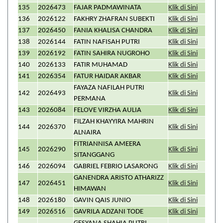
135
2026473
FAJAR PADMAWINATA
Klik di Sini
136
2026122
FAKHRY ZHAFRAN SUBEKTI
Klik di Sini
137
2026450
FANIA KHALISA CHANDRA
Klik di Sini
138
2026144
FATIN NAFISAH PUTRI
Klik di Sini
139
2026192
FATIN SAHIRA NUGROHO
Klik di Sini
140
2026133
FATIR MUHAMAD
Klik di Sini
141
2026354
FATUR HAIDAR AKBAR
Klik di Sini
FAYAZA NAFILAH PUTRI
142
2026493
Klik di Sini
PERMANA
143
2026084
FELOVE VIRZHA AULIA
Klik di Sini
FILZAH KHAYYIRA MAHRIN
144
2026370
Klik di Sini
ALNAIRA
FITRIANNISA AMEERA
145
2026290
Klik di Sini
SITANGGANG
146
2026094
GABRIEL FEBRIO LASARONG
Klik di Sini
GANENDRA ARISTO ATHARIZZ
147
2026451
Klik di Sini
HIMAWAN
148
2026180
GAVIN QAIS JUNIO
Klik di Sini
149
2026516
GAVRILA ADZANI TODE
Klik di Sini