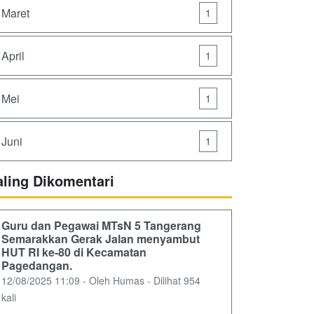
Maret
1
April
1
Mei
1
Juni
1
aling Dikomentari
Guru dan Pegawai MTsN 5 Tangerang
Semarakkan Gerak Jalan menyambut
HUT RI ke-80 di Kecamatan
Pagedangan.
12/08/2025 11:09 - Oleh Humas - Dilihat 954
kali