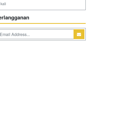
kali
erlangganan