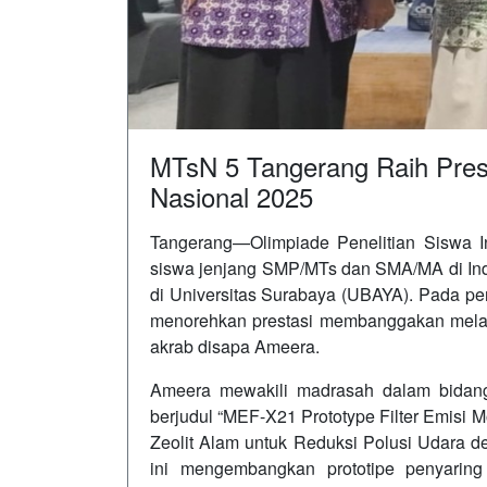
MTsN 5 Tangerang Raih Prest
Nasional 2025
Tangerang—Olimpiade Penelitian Siswa Ind
siswa jenjang SMP/MTs dan SMA/MA di Ind
di Universitas Surabaya (UBAYA). Pada pe
menorehkan prestasi membanggakan melalu
akrab disapa Ameera.
Ameera mewakili madrasah dalam bidang
berjudul “MEF-X21 Prototype Filter Emisi 
Zeolit Alam untuk Reduksi Polusi Udara d
ini mengembangkan prototipe penyarin